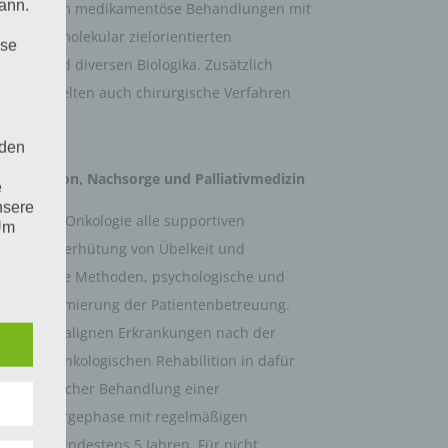
ann.
 vor allem medikamentöse Behandlungen mit
eutika, molekular zielorientierten
ise
ika und diversen Biologika. Zusätzlich
ie und selten auch chirurgische Verfahren
 den
bilitation, Nachsorge und Palliativmedizin
e
nsere
n in der Onkologie alle supportiven
 Um
erapie, Verhütung von Übelkeit und
dizinische Methoden, psychologische und
) zur Optimierung der Patientenbetreuung.
enten mit malignen Erkrankungen nach der
t einer onkologischen Rehabilition in dafür
h erfolgreicher Behandlung einer
ie Nachsorgephase mit regelmäßigen
aum von mindestens 5 Jahren. Für nicht