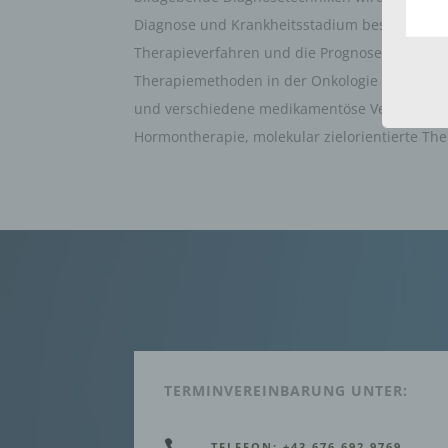
Perso
Diagnose und Krankheitsstadium bestimmen d
Zuord
Therapieverfahren und die Prognose. Zu den w
Stand
beson
Therapiemethoden in der Onkologie zählen Chi
genet
und verschiedene medikamentöse Verfahren 
Identi
Hormontherapie, molekular zielorientierte T
b) be
Betrof
Perso
Veran
c) Ve
Verar
ausge
mit p
Organ
Verän
Offen
TERMINVEREINBARUNG UNTER:
Berei
Lösch

TELEFON: +43 676 692 9769