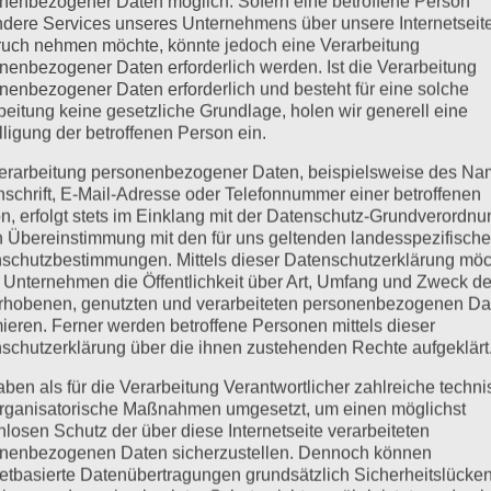
nenbezogener Daten möglich. Sofern eine betroffene Person
dere Services unseres Unternehmens über unsere Internetseite
uch nehmen möchte, könnte jedoch eine Verarbeitung
nenbezogener Daten erforderlich werden. Ist die Verarbeitung
nenbezogener Daten erforderlich und besteht für eine solche
beitung keine gesetzliche Grundlage, holen wir generell eine
lligung der betroffenen Person ein.
erarbeitung personenbezogener Daten, beispielsweise des Na
nschrift, E-Mail-Adresse oder Telefonnummer einer betroffenen
Bösartige (maligne) Blutkra
n, erfolgt stets im Einklang mit der Datenschutz-Grundverordnu
n Übereinstimmung mit den für uns geltenden landesspezifisch
nicht maligne) und bösartige
Zu dieser Gruppe zählen all
schutzbestimmungen. Mittels dieser Datenschutzerklärung mö
 Unternehmen die Öffentlichkeit über Art, Umfang und Zweck de
nkheiten zählen u.a.
Leukämien, myelodysplasti
rhobenen, genutzten und verarbeiteten personenbezogenen Da
el an roten Blutkörperchen
(Hodgkin Lymphom oder Non
mieren. Ferner werden betroffene Personen mittels dieser
lättchen (Thrombopenie).
Diagnose dieser malignen Bl
schutzerklärung über die ihnen zustehenden Rechte aufgeklärt
in B12 oder Folsäure
Labordiagnostik aus Blut, 
aben als für die Verarbeitung Verantwortlicher zahlreiche techn
en kann durch eine
bildgebende Diagnoseverfah
rganisatorische Maßnahmen umgesetzt, um einen möglichst
nlosen Schutz der über diese Internetseite verarbeiteten
edingt sein. Auch
PET-CT, MRT). Von der Diagn
nenbezogenen Daten sicherzustellen. Dennoch können
tika, können einen schweren
Therapie als auch die Progn
netbasierte Datenübertragungen grundsätzlich Sicherheitslücke