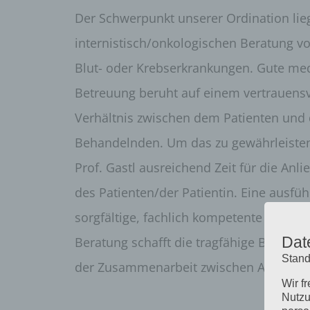
Der Schwerpunkt unserer Ordination lieg
internistisch/onkologischen Beratung vo
Blut- oder Krebserkrankungen. Gute med
Betreuung beruht auf einem vertrauensv
Verhältnis zwischen dem Patienten und
Behandelnden. Um das zu gewährleisten
Prof. Gastl ausreichend Zeit für die Anl
des Patienten/der Patientin. Eine ausfüh
sorgfältige, fachlich kompetente und ei
Dat
Beratung schafft die tragfähige Basis fü
Stand
der Zusammenarbeit zwischen Arzt und P
Wir f
Nutzu