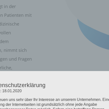
t in der
n Patienten mit
izinische
ollen
 dem
, nimmt sich
iegen und Fragen
rliche,
nfühlsame
enschutzerklärung
r das Gelingen
: 18.01.2020
atient.
reuen uns sehr über Ihr Interesse an unserem Unternehmen. Ein
ng der Internetseiten ist grundsätzlich ohne jede Angabe