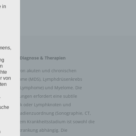
 in
mens,
nkheiten: Diagnose & Therapien
ng
en
e Formen von akuten und chronischen
chte
r von
sche Syndrome (MDS), Lymphdrüsenkrebs
ten
-Hodgkin Lymphome) und Myelome. Die
uterkrankungen erfordert eine subtile
.
Knochenmark oder Lymphknoten und
ische
ren zur Stadienzuordnung (Sonographie, CT,
ose und dem Krankheitsstadium ist sowohl die
ose der Erkrankung abhängig. Die
n