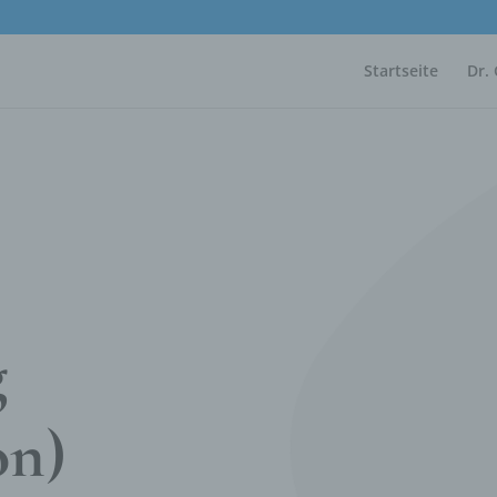
m
Startseite
Dr. 
g
on)