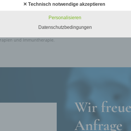
✕ Technisch notwendige akzeptieren
n angesehen, die direkt oder indirekt, insbesondere mittels
ie Auswahl der
heilbare Tumorpatienten bie
nung zu einer Kennung wie einem Namen, zu einer Kennnumm
ichtigsten
Palliativmedizin verschiede
ortdaten, zu einer Online-Kennung oder zu einem oder mehrer
Personalisieren
deren Merkmalen, die Ausdruck der physischen, physiologisch
rurgie, Strahlentherapie
Beschwerden, Verbesserung 
Datenschutzbedingungen
ischen, psychischen, wirtschaftlichen, kulturellen oder sozialen
wie Chemotherapie,
letzten Lebensphase.
tät dieser natürlichen Person sind, identifiziert werden kann.
herapien und Immuntherapie.
troffene Person
fene Person ist jede identifizierte oder identifizierbare natürlich
n, deren personenbezogene Daten von dem für die Verarbeitu
twortlichen verarbeitet werden.
rarbeitung
beitung ist jeder mit oder ohne Hilfe automatisierter Verfahren
führte Vorgang oder jede solche Vorgangsreihe im Zusammen
ersonenbezogenen Daten wie das Erheben, das Erfassen, die
Wir freue
isation, das Ordnen, die Speicherung, die Anpassung oder
derung, das Auslesen, das Abfragen, die Verwendung, die
legung durch Übermittlung, Verbreitung oder eine andere Form 
Anfrage
tstellung, den Abgleich oder die Verknüpfung, die Einschränkun
en oder die Vernichtung.