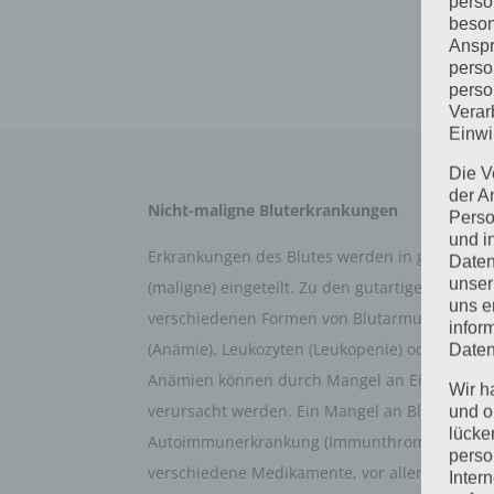
perso
beson
Anspr
perso
perso
Verar
Einwi
Die V
der A
Nicht-maligne Bluterkrankungen
Perso
und i
Erkrankungen des Blutes werden in gutartige (
Daten
unser
(maligne) eingeteilt. Zu den gutartigen Blutkra
uns e
verschiedenen Formen von Blutarmut mit Mang
infor
(Anämie), Leukozyten (Leukopenie) oder Blutp
Daten
Anämien können durch Mangel an Eisen, Vitam
Wir h
verursacht werden. Ein Mangel an Blutplättch
und o
lücke
Autoimmunerkrankung (Immunthrombopenie) b
perso
verschiedene Medikamente, vor allem Zytosta
Inter