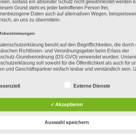
isen, sodass ein absoluter Schutz nicht gewährleistet werden k
se dieser nicht-malignen
Therapiemethoden umfassen
iesem Grund steht es jeder betroffenen Person frei,
erte Labordiagnostik aus dem
konventionellen Chemotherap
nenbezogene Daten auch auf alternativen Wegen, beispielswe
herapie gutartiger
Medikamente, Immuntherapeut
onisch, an uns zu übermitteln.
iligen Ursache.
kommen auch Strahlentherap
ffsbestimmungen
zum Einsatz.
atenschutzerklärung beruht auf den Begrifflichkeiten, die durch
äischen Richtlinien- und Verordnungsgeber beim Erlass der
e & Therapien
Supportive Maßnahmen, Reha
schutz-Grundverordnung (DS-GVO) verwendet wurden. Unser
schutzerklärung soll sowohl für die Öffentlichkeit als auch für u
 grundsätzlich ein maligner
Besondere Bedeutung besitze
n und Geschäftspartner einfach lesbar und verständlich sein.
zu gewährleisten, möchten wir vorab die verwendeten
me bilden sich aus
Massnahmen (z.B. Schmerzth
flichkeiten erläutern.
, der Niere und
Erbrechen, komplementärme
ssenziell
Externe Dienste
erwenden in dieser Datenschutzerklärung unter anderem die
der Haut oder dem
psychosoziale Unterstützung
nden Begriffe:
indegewebe (z.B. Muskel,
Zusätzlich besteht für Pati
✓ Akzeptieren
ren erfordert in der Regel
Therapiephase die Möglichkei
rsonenbezogene Daten
 aus einer Biopsie oder
spezialisierten Zentren. Nac
Auswahl speichern
nenbezogene Daten sind alle Informationen, die sich auf eine
gen. Durch verschiedene
Tumorerkrankung beginnt d
ifizierte oder identifizierbare natürliche Person (im Folgenden
orstadium bestimmt.
Kontrollen über einen Zeitr
ffene Person") beziehen. Als identifizierbar wird eine natürliche