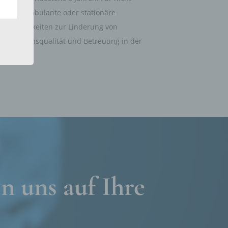
tet die ambulante oder stationäre
er, zu
ne Möglichkeiten zur Linderung von
en
en,
der Lebensqualität und Betreuung in der
e
ng
hang
n uns auf Ihre
der
g, das