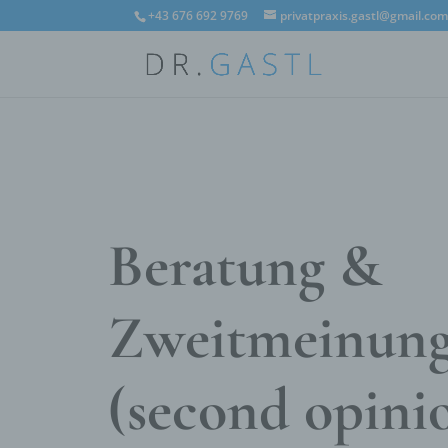
+43 676 692 9769
privatpraxis.gastl@gmail.co
Beratung &
Zweitmeinun
(second opini