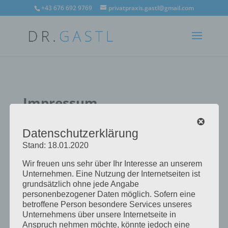
+43 676 692 9769
privatpraxis.gastl@gmail.com
Impressum
Anbieter:
Datenschutzerklärung
Dr. Günther Gastl
Stand: 18.01.2020
Steinreichweg 84
Wir freuen uns sehr über Ihr Interesse an unserem
Unternehmen. Eine Nutzung der Internetseiten ist
6414 Mieming
grundsätzlich ohne jede Angabe
Österreich
personenbezogener Daten möglich. Sofern eine
betroffene Person besondere Services unseres
Telefonnummer: +43 676 3124597‬
Unternehmens über unsere Internetseite in
E-Mail-Adresse: privatpraxis.gastl@gmail.com
Anspruch nehmen möchte, könnte jedoch eine